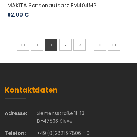
MAKITA Sensenaufsatz EM404MP
92,00
€
...
<<
<
1
2
3
>
>>
Kontaktdaten
Adresse:
Siemensstraße 11-13
D-47533 Kleve
Telefon:
+49 (0)2821 97806 – 0