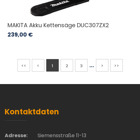
MAKITA Akku Kettensäge DUC307ZX2
239,00
€
...
<<
<
1
2
3
>
>>
Kontaktdaten
Adresse:
Siemensstraße 11-13