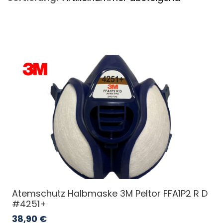
Atemschutz Halbmaske 3M Peltor FFA1P2 R D
#4251+
38,90
€