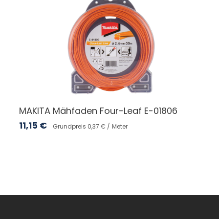
MAKITA Mähfaden Four-Leaf E-01806
11,15
€
Grundpreis 0,37 € /
Meter