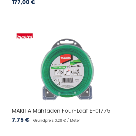
177,00
€
MAKITA Mähfaden Four-Leaf E-01775
7,75
€
Grundpreis 0,26 € /
Meter