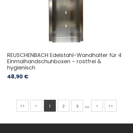
REUSCHENBACH Edelstahl-Wandhalter für 4
Einmalhandschuhboxen – rostfrei &
hygienisch
48,90
€
...
<<
<
1
2
3
>
>>