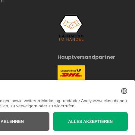
um
Hauptversandpartner
Juristisch betreut