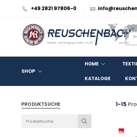
+49 2821 97806-0
info@reusche
HOME
TEXTI
SHOP
KATALOGE
KON
1-15
Pro
PRODUKTSUCHE