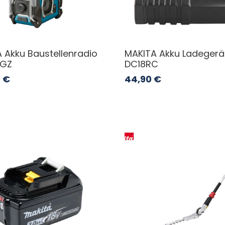
 Akku Baustellenradio
MAKITA Akku Ladegerä
GZ
DC18RC
0
€
44,90
€