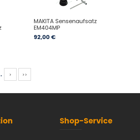
MAKITA Sensenaufsatz
z
EM404MP
92,00
€
..
>
>>
tion
Shop-Service