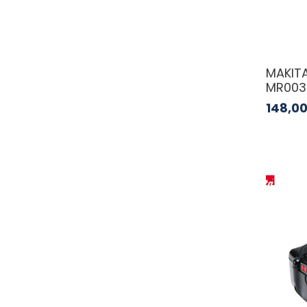
MAKITA
MR003
148,0