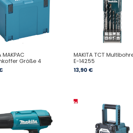
A MAKPAC
MAKITA TCT Multibohr
koffer Größe 4
E-14255
€
13,90
€