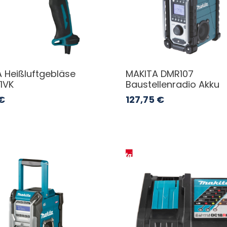
 Heißluftgebläse
MAKITA DMR107
1VK
Baustellenradio Akku
€
127,75
€