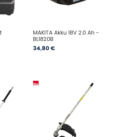
t
MAKITA Akku 18V 2.0 Ah -
BL1820B
34,80
€