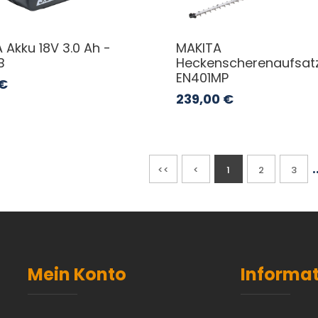
 Akku 18V 3.0 Ah -
MAKITA
B
Heckenscherenaufsat
EN401MP
€
239,00
€
.
<<
<
1
2
3
Mein Konto
Informa