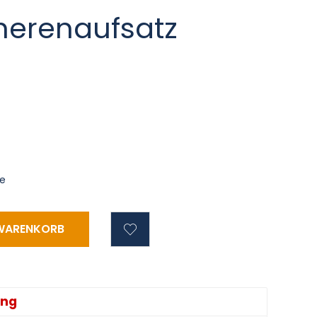
erenaufsatz
ge
ung