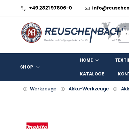
+49 2821 97806-0
info@reusche
HOME
TEXTI
SHOP
KATALOGE
KON
Werkzeuge
Akku-Werkzeuge
Ak