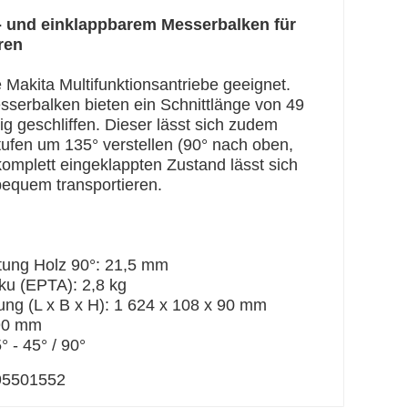
l- und einklappbarem Messerbalken für
ren
ie Makita Multifunktionsantriebe geeignet.
sserbalken bieten ein Schnittlänge von 49
ig geschliffen. Dieser lässt sich zudem
ufen um 135° verstellen (90° nach oben,
komplett eingeklappten Zustand lässt sich
equem transportieren.
stung Holz 90°: 21,5 mm
kku (EPTA): 2,8 kg
g (L x B x H): 1 624 x 108 x 90 mm
490 mm
 - 45° / 90°
95501552