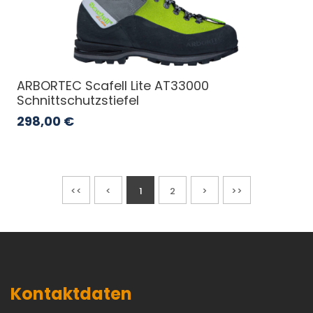
ARBORTEC Scafell Lite AT33000
Schnittschutzstiefel
298,00
€
<<
<
1
2
>
>>
Kontaktdaten