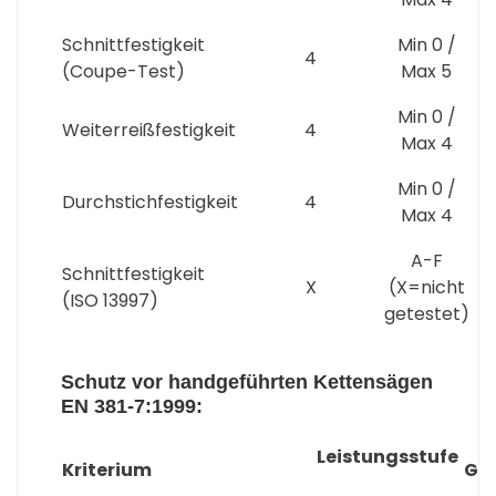
Schnittfestigkeit
Min 0 /
4
(Coupe-Test)
Max 5
Min 0 /
Weiterreißfestigkeit
4
Max 4
Min 0 /
Durchstichfestigkeit
4
Max 4
A-F
Schnittfestigkeit
X
(X=nicht
(ISO 13997)
getestet)
Schutz vor handgeführten Kettensägen
EN 381-7:1999:
Leistungsstufe
Kriterium
Ges