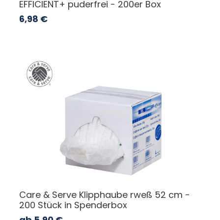
EFFICIENT+ puderfrei - 200er Box
6,98
€
Care & Serve Klipphaube rweß 52 cm -
200 Stück in Spenderbox
ab
5,90
€