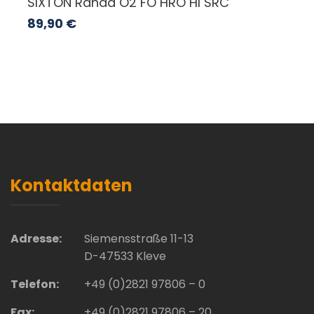
SIXTON Randa O2 FO HRO HI SRC
89,90
€
Kontaktdaten
Adresse:
Siemensstraße 11-13
D-47533 Kleve
Telefon:
+49 (0)2821 97806 – 0
Fax:
+49 (0)2821 97806 – 20