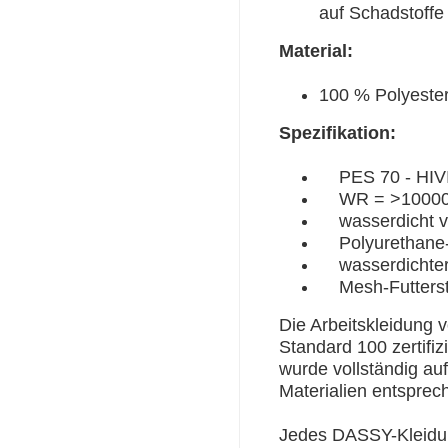
auf Schadstoffe
Material:
100 % Polyester
Spezifikation:
PES 70 - HIV
WR = >10000 
wasserdicht v
Polyurethane-
wasserdichter, 
Mesh-Futterst
Die Arbeitskleidun
Standard 100 zertifizi
wurde vollständig au
Materialien entspre
Jedes DASSY-Kleidung