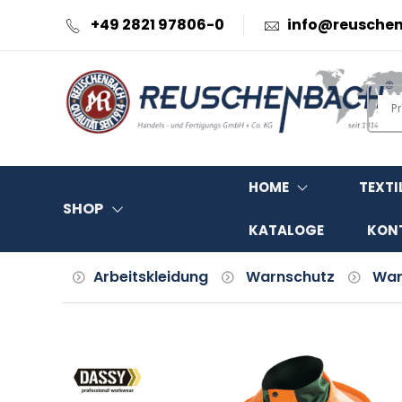
+49 2821 97806-0
info@reusche
HOME
TEXTI
SHOP
KATALOGE
KON
Arbeitskleidung
Warnschutz
War