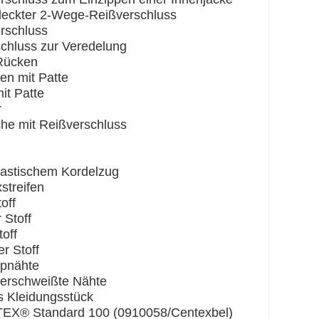
eckter 2-Wege-Reißverschluss
schluss
hluss zur Veredelung
Rücken
n mit Patte
t Patte
r
e mit Reißverschluss
astischem Kordelzug
treifen
off
Stoff
off
 Stoff
pnähte
erschweißte Nähte
 Kleidungsstück
® Standard 100 (0910058/Centexbel)