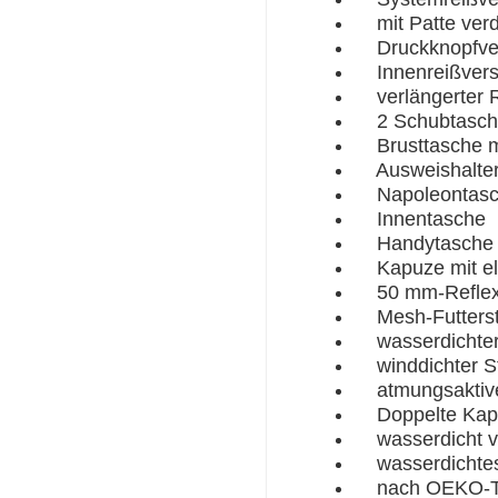
mit Patte verd
Druckknopfver
Innenreißversc
verlängerter 
2 Schubtasche
Brusttasche mi
Ausweishalte
Napoleontasch
Innentasche
Handytasche
Kapuze mit el
50 mm-Reflexs
Mesh-Futterst
wasserdichter 
winddichter St
atmungsaktiver
Doppelte Kap
wasserdicht v
wasserdichtes
nach OEKO-TEX