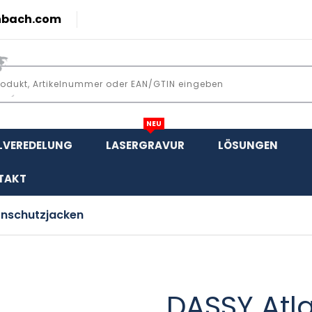
nbach.com
NEU
LVEREDELUNG
LASERGRAVUR
LÖSUNGEN
TAKT
nschutzjacken
DASSY Atl