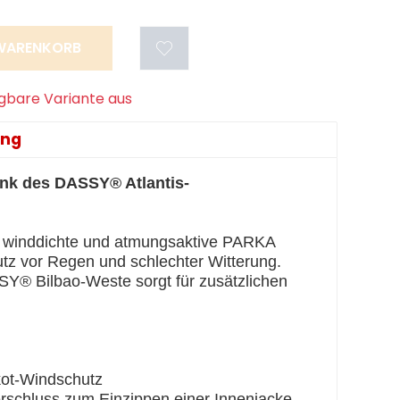
ügbare Variante aus
ung
ank des DASSY® Atlantis-
, winddichte und atmungsaktive PARKA
utz vor Regen und schlechter Witterung.
SY® Bilbao-Weste sorgt für zusätzlichen
ot-Windschutz
chluss zum Einzippen einer Innenjacke