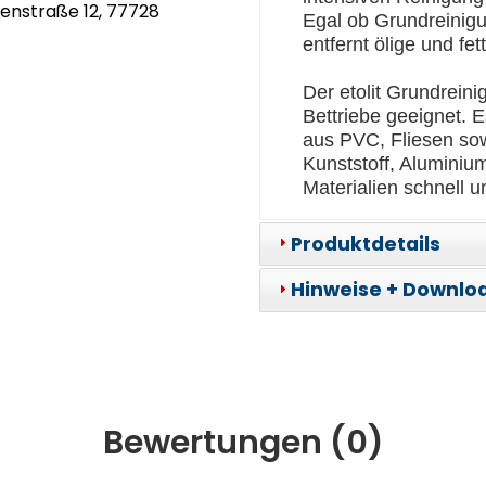
genstraße 12, 77728
Egal ob Grundreinigu
entfernt ölige und f
Der etolit Grundreini
Bettriebe geeignet. 
aus PVC, Fliesen sow
Kunststoff, Aluminiu
Materialien schnell u
Produktdetails
Hinweise + Downlo
Bewertungen (
0
)