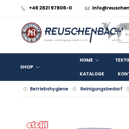
+49 2821 97806-0
info@reusche
HOME
TEXTI
SHOP
KATALOGE
KON
Betriebshygiene
Reinigungsbedarf