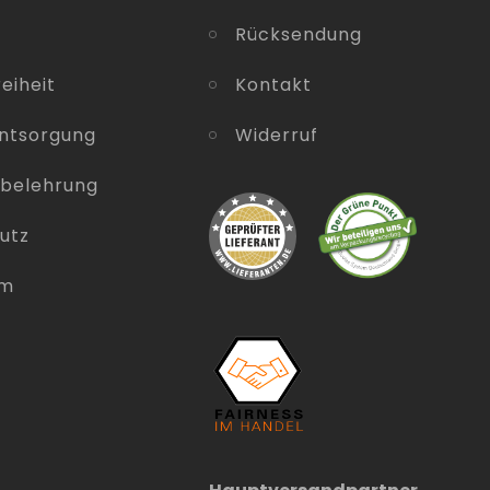
Rücksendung
eiheit
Kontakt
entsorgung
Widerruf
sbelehrung
utz
um