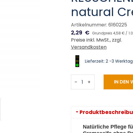
natural C
Artikelnummer: 6160225
2,29
€
Grundpreis 4,58 € /
1.0
Preise inkl. MwSt., zzgl.
Versandkosten
Lieferzeit: 2 -3 Werkta
-
+
Produktbeschreib
Natürliche Pflege f