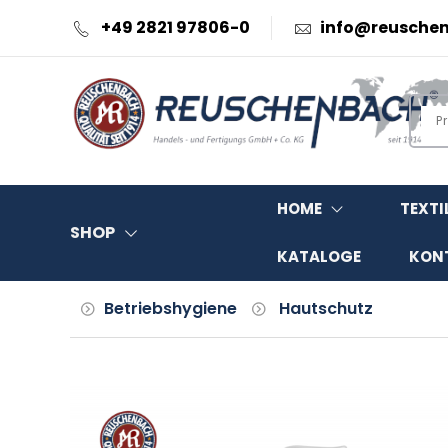
+49 2821 97806-0
info@reusche
HOME
TEXTI
SHOP
KATALOGE
KON
Betriebshygiene
Hautschutz