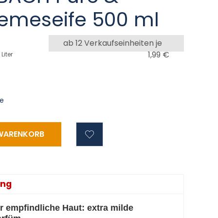
remeseife 500 ml
ab 12 Verkaufseinheiten je
1,99 €
 Liter
ge
ung
ür empfindliche Haut: extra milde