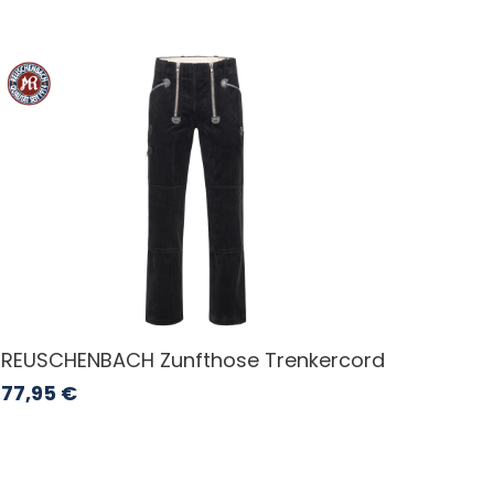
REUSCHENBACH Zunfthose Trenkercord
77,95
€