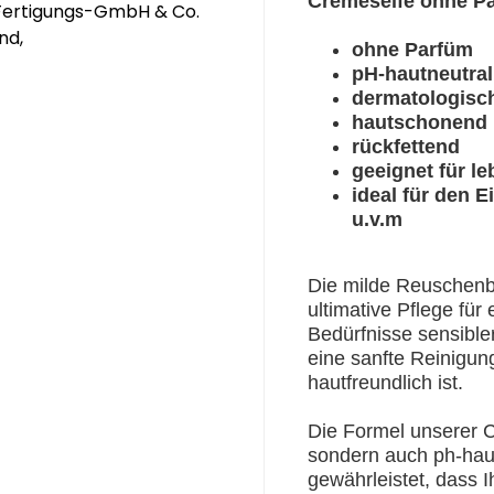
Cremeseife ohne P
 Fertigungs-GmbH & Co.
nd,
ohne Parfüm
pH-hautneutral
dermatologisch
hautschonend
rückfettend
geeignet für l
ideal für den E
u.v.m
Die milde Reuschenba
ultimative Pflege für
Bedürfnisse sensibler
eine sanfte Reinigung,
hautfreundlich ist.
Die Formel unserer Cr
sondern auch ph-haut
gewährleistet, dass 