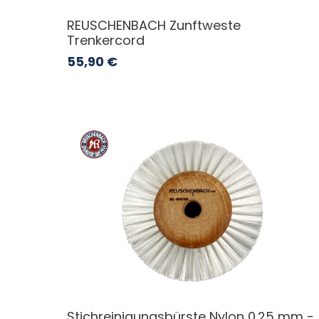
REUSCHENBACH Zunftweste
Trenkercord
55,90
€
Stichreinigungsbürste Nylon 0.25 mm -