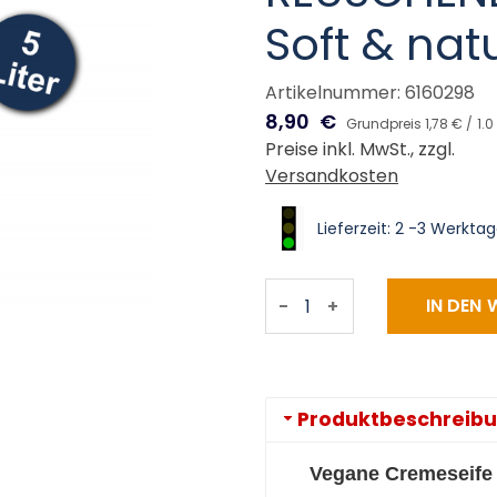
Soft & natu
Artikelnummer: 6160298
8,90
€
Grundpreis 1,78 € /
1.0
Preise inkl. MwSt., zzgl.
Versandkosten
Lieferzeit: 2 -3 Werkta
-
+
Produktbeschreib
Vegane Cremeseife 