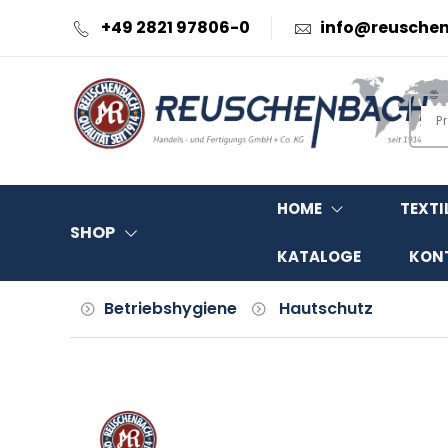
+49 2821 97806-0
info@reusche
HOME
TEXTI
SHOP
KATALOGE
KON
Betriebshygiene
Hautschutz