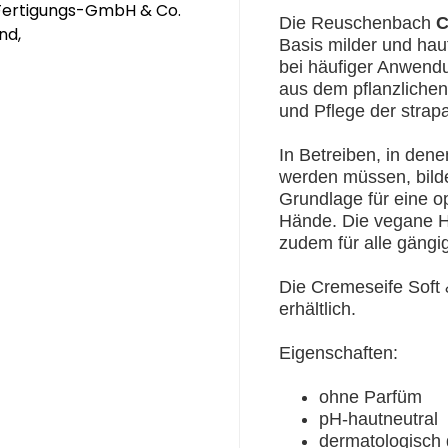
 Fertigungs-GmbH & Co.
Die Reuschenbach
C
nd,
Basis milder und hau
bei häufiger Anwendu
aus dem pflanzlichen
und Pflege der strapa
In Betreiben, in den
werden müssen, bilde
Grundlage für eine o
Hände. Die vegane Ha
zudem für alle gäng
Die Cremeseife Soft 
erhältlich.
Eigenschaften:
ohne Parfüm
pH-hautneutral
dermatologisch 