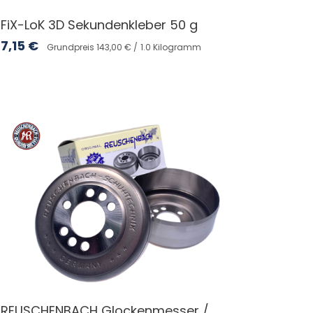
FiX-LoK 3D Sekundenkleber 50 g
7,15
€
Grundpreis 143,00 € /
1.0 Kilogramm
REUSCHENBACH Glockenmesser /