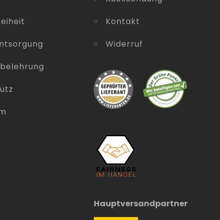
eiheit
Kontakt
entsorgung
Widerruf
sbelehrung
utz
um
Hauptversandpartner