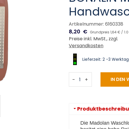
Handwaschl
Artikelnummer: 6160338
8,20
€
Grundpreis 1,64 € /
1.0
Preise inkl. MwSt., zzgl.
Versandkosten
Lieferzeit: 2 -3 Werkta
-
+
Produktbeschreib
Die Madolan Waschlot