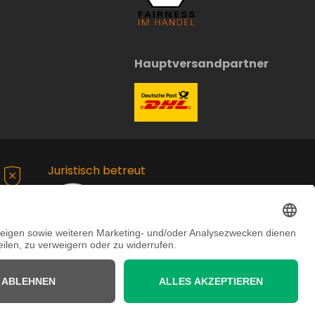
Hauptversandpartner
Juristisch betreut
chte vorbehalten