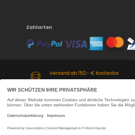
Zahlarten
Versand ab 150,- € kostenlos
Kostenloser Versand innerhalb
Deutschlands ab 150,- Euro.
Copyright ©
2026 Martin Reuschenbach H