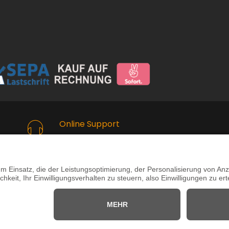
Online Support
Kostenlose Beratung vor und
nach dem Kauf!
andels- und Fertigungs- GmbH & Co. KG - Alle Re