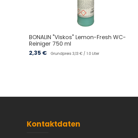
BONALIN "Viskos" Lemon-Fresh WC-
Reiniger 750 ml
2,35
€
Grundpreis 3,13 € /
1.0 Liter
Kontaktdaten