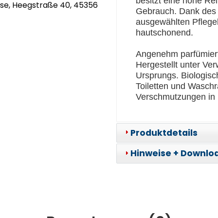
besitzt eine hohe Rei
se, Heegstraße 40, 45356
Gebrauch. Dank des 
ausgewählten Pflege
hautschonend.
Angenehm parfümiert
Hergestellt unter Ve
Ursprungs. Biologisc
Toiletten und Waschr
Verschmutzungen in 
Produktdetails
Hinweise + Downlo