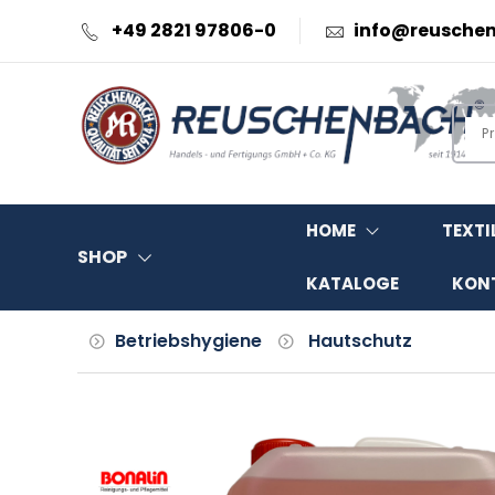
+49 2821 97806-0
info@reusche
HOME
TEXTI
SHOP
KATALOGE
KON
Betriebshygiene
Hautschutz