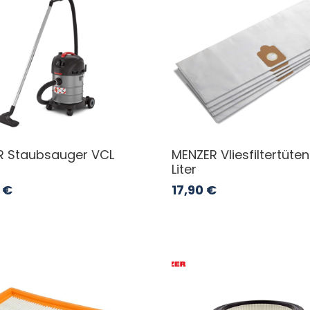
R Staubsauger VCL
MENZER Vliesfiltertüten
Liter
€
17,90
€