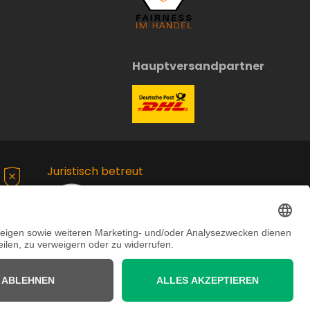
Hauptversandpartner
Juristisch betreut
chte vorbehalten