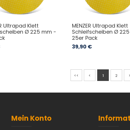
 Ultrapad Klett
MENZER Ultrapad Klett
fscheiben Ø 225 mm -
Schleifscheiben Ø 22
ck
25er Pack
€
39,90
€
<<
<
1
2
Mein Konto
Informa