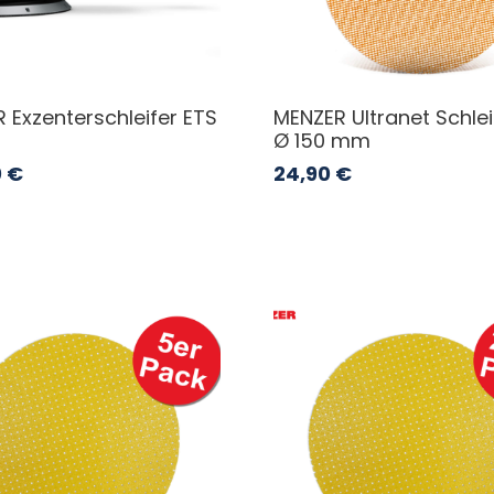
 Exzenterschleifer ETS
MENZER Ultranet Schlei
Ø 150 mm
0
€
24,90
€