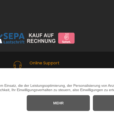
Online Support
Kostenlose Beratung vor und
nach dem Kauf!
andels- und Fertigungs- GmbH & Co. KG - Alle Re