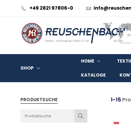
+49 2821 97806-0
info@reusche
HOME
TEXTI
SHOP
KATALOGE
KON
1-15
Pro
PRODUKTSUCHE