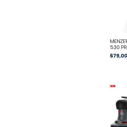
MENZE
530 P
679,0