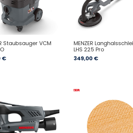
R Staubsauger VCM
MENZER Langhalsschlei
RO
LHS 225 Pro
0
€
349,00
€