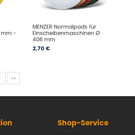
MENZER Normalpads für
5 mm -
Einscheibenmaschinen Ø
406 mm
2,70
€
>
>>
tion
Shop-Service