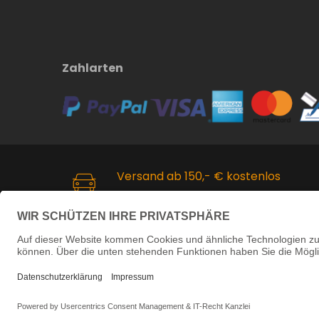
Zahlarten
Versand ab 150,- € kostenlos
Kostenloser Versand innerhalb
Deutschlands ab 150,- Euro.
Copyright ©
2026 Martin Reuschenbach H