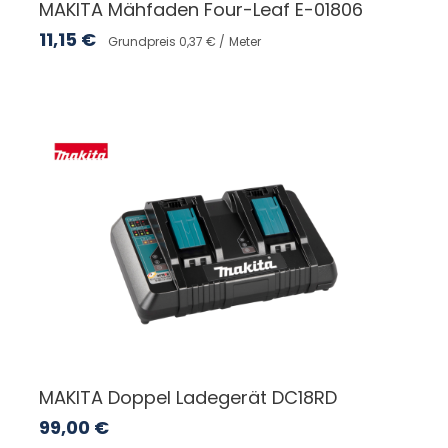
MAKITA Mähfaden Four-Leaf E-01806
11,15
€
Grundpreis 0,37 € /
Meter
MAKITA Doppel Ladegerät DC18RD
99,00
€